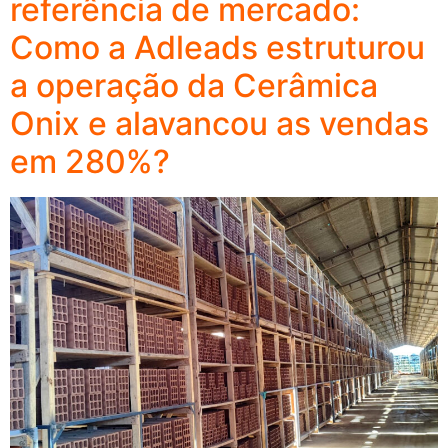
referência de mercado:
Como a Adleads estruturou
a operação da Cerâmica
Onix e alavancou as vendas
em 280%?