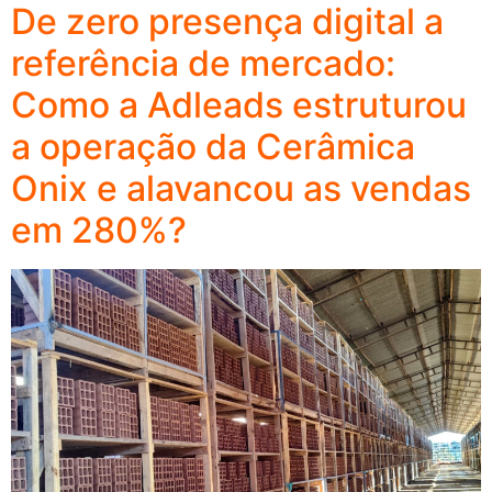
De zero presença digital a
referência de mercado:
Como a Adleads estruturou
a operação da Cerâmica
Onix e alavancou as vendas
em 280%?